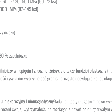
unek 60): ~420–500 MPa (60–72 ksi)
00+ MPa (87–145 ksi)
zy niższe)
80 % zapalniczka
ilniejszy w napięciu
I
znacznie lżejszy
, ale także
bardziej elastyczny
(ni
ość rysy, a nie wytrzymałość graniczna, często decydują o konstrukcji 
est
niekorozyjny
I
niemagnetyczny
Badania i testy długoterminowe wy
rocent swojej wytrzymałości na rozciąganie nawet po długotrwałym w