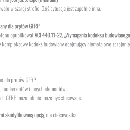
ało w szarej strefie. Dziś sytuacja jest zupełnie inna.
lany dla prętów GFRP
etonu opublikował
ACI 440.11-22, „Wymagania kodeksu budowlanego 
 kompleksowy kodeks budowlany obejmujący niemetalowe zbrojenie
ne dla prętów GFRP,
an, fundamentów i innych elementów,
rych GFRP może lub nie może być stosowane.
łni skodyfikowaną opcją
, nie ciekawostka.