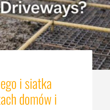
ego i siatka
tach domów i