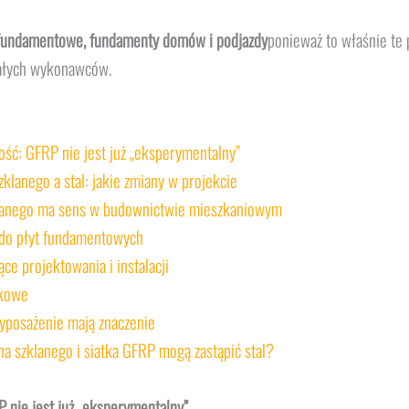
 fundamentowe, fundamenty domów i podjazdy
ponieważ to właśnie te 
 małych wykonawców.
ość: GFRP nie jest już „eksperymentalny”
klanego a stal: jakie zmiany w projekcie
klanego ma sens w budownictwie mieszkaniowym
 do płyt fundamentowych
e projektowania i instalacji
skowe
wyposażenie mają znaczenie
na szklanego i siatka GFRP mogą zastąpić stal?
 nie jest już „eksperymentalny”