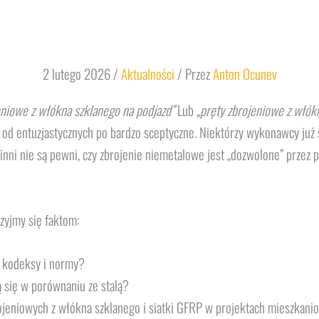
2 lutego 2026
/
Aktualności
/ Przez
Anton Ocunev
eniowe z włókna szklanego na podjazd”
Lub
„pręty zbrojeniowe z włók
– od entuzjastycznych po bardzo sceptyczne. Niektórzy wykonawcy już s
nni nie są pewni, czy zbrojenie niemetalowe jest „dozwolone” przez pr
zyjmy się faktom:
 kodeksy i normy?
 się w porównaniu ze stalą?
jeniowych z włókna szklanego i siatki GFRP w projektach mieszkani