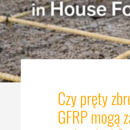
Czy pręty zbr
GFRP mogą za