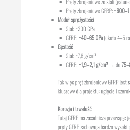
Pręty zbrojeniowe ze stali (gat
Pręty zbrojeniowe GFRP:
~600–10
Moduł sprężystości
Stal: ~200 GPa
GFRP:
~40–65 GPa
(około 4–5 ra
Gęstość
Stal: ~7,8 g/cm³
GFRP:
~1,9–2,1 g/cm³
→ do
75–
Tak więc pręt zbrojeniowy GFRP jest
s
kluczowy dla projektu: ugięcie i szerok
Korozja i trwałość
Tutaj GFRP ma zasadniczą przewagę: j
pręty GFRP zachowują bardzo wysoki p