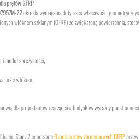
 dla prętów GFRP
D7957M-22
określa wymagania dotyczące właściwości geometrycznych
ionych włóknem szklanym (GFRP) ze zwiększoną powierzchnią, stosow
 i moduł sprężystości,
wartości włókien,
owią dla projektantów i zarządców budynków wyraźny punkt odniesie
fikację. Stany Zjednoczone
Rynek prętów zbrojeniowych GFRP
przewi