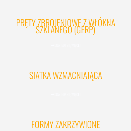
PRĘTY ZBROJENIOWE Z WŁÓKNA
SZKLANEGO (GFRP)
DOWIEDZ SIĘ WIĘCEJ
SIATKA WZMACNIAJĄCA
DOWIEDZ SIĘ WIĘCEJ
FORMY ZAKRZYWIONE