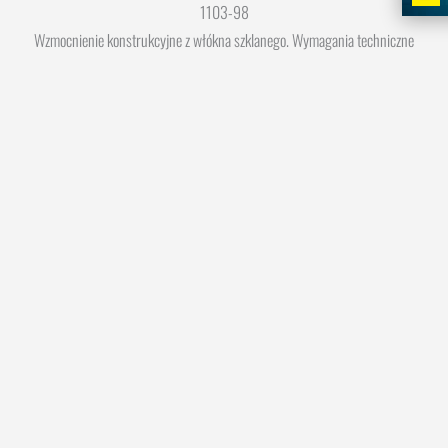
1103-98
Wzmocnienie konstrukcyjne z włókna szklanego. Wymagania techniczne
JAPONIA I CHINY
NR 30
JAPONIA-SERIA INŻYNIERII BETONOWEJ 23
Zalecenia konstrukcyjne do projektowania i budowy betonu
konstrukcje wykorzystujące materiały wzmacniające z włókien ciągłych
(projekt)
ROSJA
GOST 31938-2012