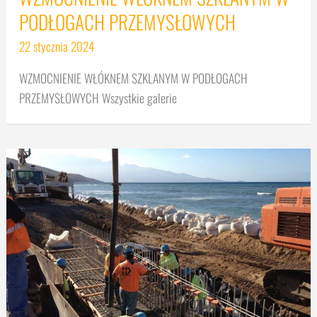
PODŁOGACH PRZEMYSŁOWYCH
22 stycznia 2024
WZMOCNIENIE WŁÓKNEM SZKLANYM W PODŁOGACH
PRZEMYSŁOWYCH Wszystkie galerie