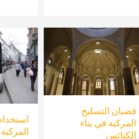
قضبان التسليح
استخدام
المركبة في بناء
المركبة
الكنائس