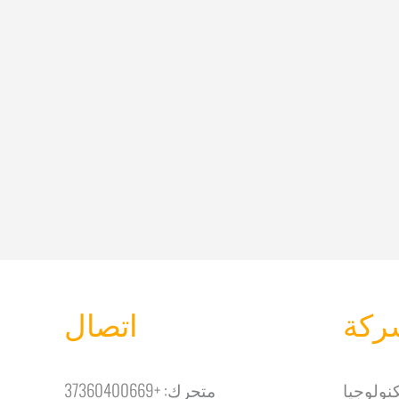
ركة
اتصال
نولوجيا
متحرك:
+37360400669