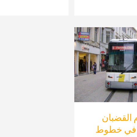
 القضبان
 في خطوط