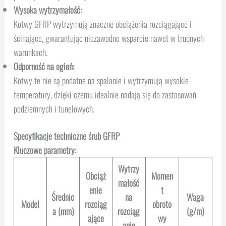
Wysoka wytrzymałość:
Kotwy GFRP wytrzymują znaczne obciążenia rozciągające i
ścinające, gwarantując niezawodne wsparcie nawet w trudnych
warunkach.
Odporność na ogień:
Kotwy te nie są podatne na spalanie i wytrzymują wysokie
temperatury, dzięki czemu idealnie nadają się do zastosowań
podziemnych i tunelowych.
Specyfikacje techniczne śrub GFRP
Kluczowe parametry:
Wytrzy
Obciąż
Momen
małość
enie
t
Średnic
na
Waga
Model
rozciąg
obroto
a (mm)
rozciąg
(g/m)
ające
wy
anie