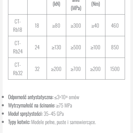
(kN)
(Nm)
(MPa)
CT-
18
≥80
≥300
≥40
460
Rb18
CT-
24
≥130
≥500
≥100
850
Rb24
CT-
32
≥200
≥700
≥200
1500
Rb32
Odporność antystatyczna:
≤3×10⁸ omów
Wytrzymałość na ścinanie:
≥75 MPa
Moduł sprężystości:
35–45 GPa
Typy kotwic:
Modele pełne, puste i samowiercące.