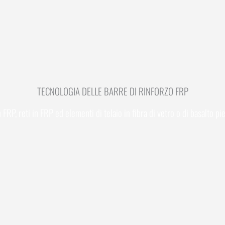
TECNOLOGIA DELLE BARRE DI RINFORZO FRP
FRP, reti in FRP ed elementi di telaio in fibra di vetro o di basalto pie