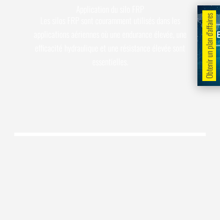
Application du silo FRP
Obtenir un plan d'affaires
Les silos FRP sont couramment utilisés dans les
applications aériennes où une endurance élevée, une
efficacité hydraulique et une résistance élevée sont
essentielles.
STOCKAGE D'EAU CHAUDE ET FROIDE (EAU
POTABLE, BRUTE, ÉGOUT ET EAU DE MER)
STOCKAGE DE GRAINS
STOCKAGE DE PRODUITS CHIMIQUES