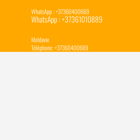
WhatsApp : +37360400669
WhatsApp : +37361010889
Moldavie
Téléphone:
+37360400669
WhatsApp :
+37360400669
E-mail:
info@composite-tech.com
Autriche
Téléphone:
+4367764403208
WhetsApp :
+37361010889
E-mail:
info@composite-tech.com
ROYAUME-UNI