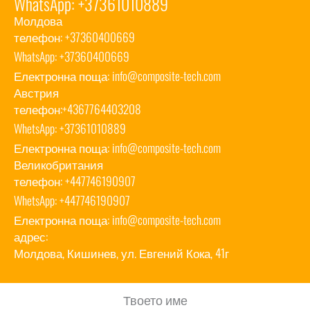
WhatsApp: +37361010889
Молдова
телефон:
+37360400669
WhatsApp:
+37360400669
Електронна поща:
info@composite-tech.com
Австрия
телефон:
+4367764403208
WhetsApp:
+37361010889
Електронна поща:
info@composite-tech.com
Великобритания
телефон:
+447746190907
WhetsApp:
+447746190907
Електронна поща:
info@composite-tech.com
адрес:
Молдова, Кишинев, ул. Евгений Кока, 41г
Твоето име