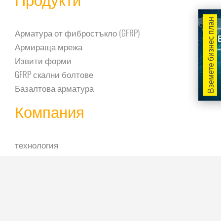
Вземете бизнес план
Арматура от фибростъкло (GFRP)
Армираща мрежа
Извити форми
GFRP скални болтове
Базалтова арматура
Компания
технология
За нас
Свържете се с нас
Новини / Блог
ЧЗВ
Портфолио