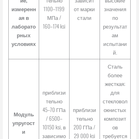
ие,
тельно
зависит
высокие
измеренн
1100–1199
от марки
значения
ая в
МПа /
стали
по
лаборато
160–174 ksi
результат
рных
ам
условиях
испытани
й.
Сталь
более
жесткая;
приблизи
для
тельно
стекловол
45–70 ГПа
приблизи
окнистых
Модуль
/ 6500–
тельно
композит
упругост
10150 ksi, в
200 ГПа /
ов
и
зависимо
29 000 ksi
требуется