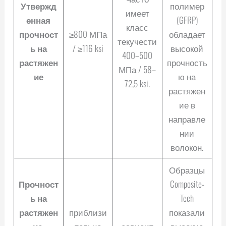
Утвержд
полимер
имеет
енная
(GFRP)
класс
прочност
≥800 МПа
обладает
текучести
ь на
/ ≥116 ksi
высокой
400–500
растяжен
прочность
МПа / 58–
ие
ю на
72,5 ksi.
растяжен
ие в
направле
нии
волокон.
Образцы
Прочност
Composite-
ь на
Tech
растяжен
приблизи
показали