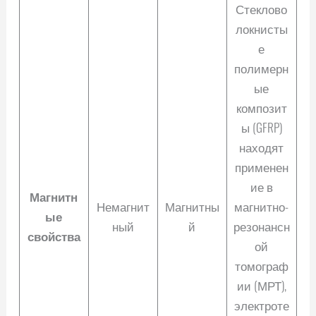
Стеклово
локнисты
е
полимерн
ые
композит
ы (GFRP)
находят
применен
ие в
Магнитн
Немагнит
Магнитны
магнитно-
ые
ный
й
резонансн
свойства
ой
томограф
ии (МРТ),
электроте