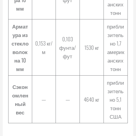
анских
мм
тонн
Армат
прибли
ура из
зитель
0,103
стекло
0,153 кг/
но 1,7
фунта/
1530 кг
волок
м
америк
фут
на 10
анских
мм
тонн
прибли
Сэкон
зитель
омлен
—
—
4640 кг
но 5,1
ный
тонн
вес
США