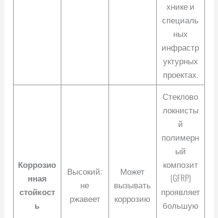
хнике и
специаль
ных
инфрастр
уктурных
проектах.
Стеклово
локнисты
й
полимерн
ый
Коррозио
композит
Высокий;
Может
нная
(GFRP)
не
вызывать
стойкост
проявляет
ржавеет
коррозию
ь
большую