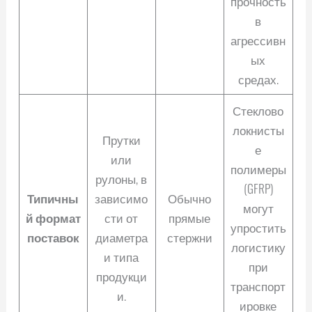
прочность
в
агрессивн
ых
средах.
Стеклово
локнисты
Прутки
е
или
полимеры
рулоны, в
(GFRP)
Типичны
зависимо
Обычно
могут
й формат
сти от
прямые
упростить
поставок
диаметра
стержни
логистику
и типа
при
продукци
транспорт
и.
ировке