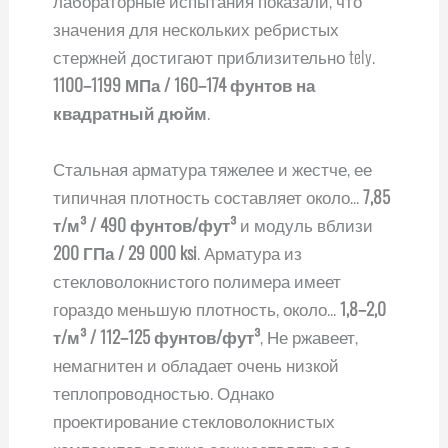
лабораторные испытания показали, что
значения для нескольких ребристых
стержней достигают приблизительно tely.
1100–1199 МПа / 160–174 фунтов на
квадратный дюйм
.
Стальная арматура тяжелее и жестче, ее
типичная плотность составляет около...
7,85
т/м³ / 490 фунтов/фут³
и модуль вблизи
200 ГПа / 29 000 ksi
. Арматура из
стекловолокнистого полимера имеет
гораздо меньшую плотность, около...
1,8–2,0
т/м³ / 112–125 фунтов/фут³
, Не ржавеет,
немагнитен и обладает очень низкой
теплопроводностью. Однако
проектирование стекловолокнистых
композитов должно осуществляться с