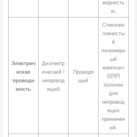
водность
ю.
Стеклово
локнисты
й
полимерн
ый
Электрич
Диэлектр
композит
еская
ический /
Проводя
(GFRP)
проводи
непровод
щий
полезен
мость
ящий
для
непровод
ящих
применен
ий.