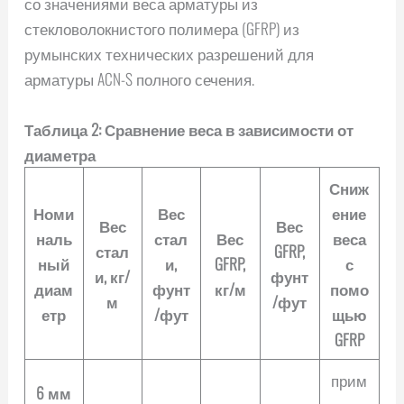
со значениями веса арматуры из
стекловолокнистого полимера (GFRP) из
румынских технических разрешений для
арматуры ACN-S полного сечения.
Таблица 2: Сравнение веса в зависимости от
диаметра
Сниж
Номи
Вес
ение
Вес
Вес
наль
стал
Вес
веса
стал
GFRP,
ный
и,
GFRP,
с
и, кг/
фунт
диам
фунт
кг/м
помо
м
/фут
етр
/фут
щью
GFRP
прим
6 мм