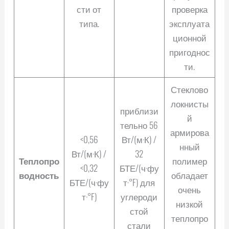
сти от
проверка
типа.
эксплуата
ционной
пригоднос
ти.
Стеклово
локнисты
приблизи
й
тельно 56
армирова
<0,56
Вт/(м·К) /
нный
Вт/(м·К) /
32
Теплопро
полимер
<0,32
БТЕ/(ч·фу
водность
обладает
БТЕ/(ч·фу
т·°F) для
очень
т·°F)
углероди
низкой
стой
теплопро
стали