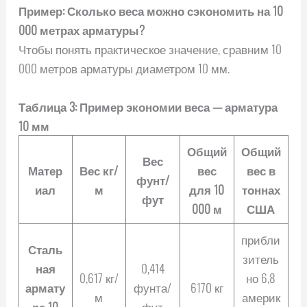
Пример: Сколько веса можно сэкономить на 10
000 метрах арматуры?
Чтобы понять практическое значение, сравним 10
000 метров арматуры диаметром 10 мм.
Таблица 3: Пример экономии веса — арматура
10 мм
Общий
Общий
Вес
Матер
Вес кг/
вес
вес в
фунт/
иал
м
для 10
тоннах
фут
000 м
США
прибли
Сталь
зитель
ная
0,414
0,617 кг/
но 6,8
армату
фунта/
6170 кг
м
америк
ра 10
фут