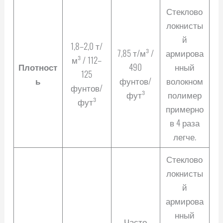
Стеклово
локнисты
й
1,8–2,0 т/
7,85 т/м³ /
армирова
м³ / 112–
Плотност
490
нный
125
ь
фунтов/
волокном
фунтов/
фут³
полимер
фут³
примерно
в 4 раза
легче.
Стеклово
локнисты
й
армирова
нный
Часто