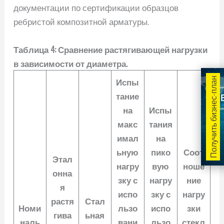
документации по сертификации образцов
ребристой композитной арматуры.
Таблица 4: Сравнение растягивающей нагрузки
в зависимости от диаметра.
Испы
Получить бизнес-план
тание
на
Испы
макс
тания
имал
на
ьную
пико
Соот
Этал
нагру
вую
ноше
онна
зку с
нагру
ние
я
испо
зку с
нагру
растя
Стал
Номи
льзо
испо
зки
гива
ьная
наль
вани
льзо
стекл