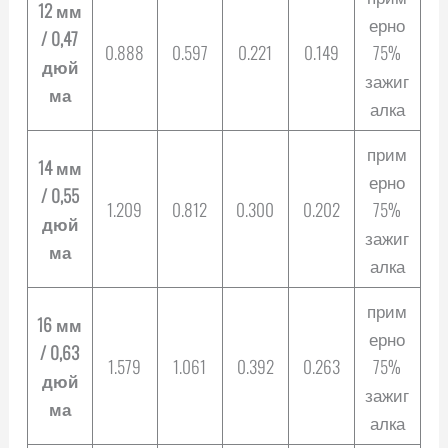
12 мм
ерно
/ 0,47
0.888
0.597
0.221
0.149
75%
дюй
зажиг
ма
алка
прим
14 мм
ерно
/ 0,55
1.209
0.812
0.300
0.202
75%
дюй
зажиг
ма
алка
прим
16 мм
ерно
/ 0,63
1.579
1.061
0.392
0.263
75%
дюй
зажиг
ма
алка