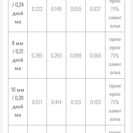
ерно
/ 0,24
0.222
0.149
0.055
0.037
75%
дюй
зажиг
ма
алка
прим
8 мм
ерно
/ 0,31
0.395
0.265
0.098
0.066
75%
дюй
зажиг
ма
алка
прим
10 мм
ерно
/ 0,39
0.617
0.414
0.153
0.103
75%
дюй
зажиг
ма
алка
прим