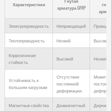
Гнутая
Характеристики
гнут
арматура GFRP
армат
Электропроводность
Непроводящий
Провод
Теплопроводность
Низкий
Высокий
Коррозионная
Высокий
Низкий
стойкость
Отсутствие
Может б
Устойчивость к
постоянной
постоян
большим нагрузкам
деформации.
деформи
Магнитные свойства
Диамагнитный
Дириже