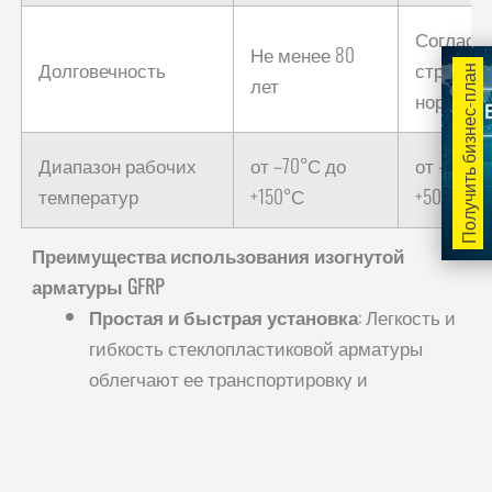
Согласн
Не менее 80
Долговечность
строите
Получить бизнес-план
лет
нормам
Диапазон рабочих
от –70°С до
от –70°С
температур
+150°С
+50°С
Преимущества использования изогнутой
арматуры GFRP
Простая и быстрая установка
: Легкость и
гибкость стеклопластиковой арматуры
облегчают ее транспортировку и
установку, что сокращает общее время
строительства.
Минимизированные отходы
: