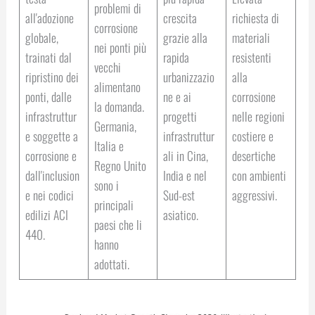
problemi di
all'adozione
crescita
richiesta di
corrosione
globale,
grazie alla
materiali
nei ponti più
trainati dal
rapida
resistenti
vecchi
ripristino dei
urbanizzazio
alla
alimentano
ponti, dalle
ne e ai
corrosione
la domanda.
infrastruttur
progetti
nelle regioni
Germania,
e soggette a
infrastruttur
costiere e
Italia e
corrosione e
ali in Cina,
desertiche
Regno Unito
dall'inclusion
India e nel
con ambienti
sono i
e nei codici
Sud-est
aggressivi.
principali
edilizi ACI
asiatico.
paesi che li
440.
hanno
adottati.