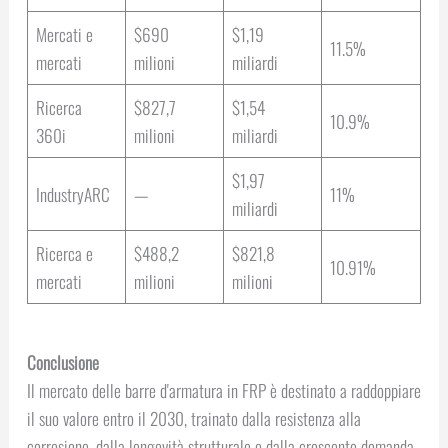
Mercati e
$690
$1,19
11.5%
mercati
milioni
miliardi
Ricerca
$827,7
$1,54
10.9%
360i
milioni
miliardi
$1,97
IndustryARC
—
11%
miliardi
Ricerca e
$488,2
$821,8
10.91%
mercati
milioni
milioni
Conclusione
Il mercato delle barre d'armatura in FRP è destinato a raddoppiare
il suo valore entro il 2030, trainato dalla resistenza alla
corrosione, dalla longevità strutturale e dalla crescente domanda