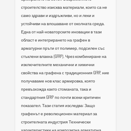
строителство изисква материали, които са не
само здрави и издръжливи, но и леки и
устойчиви на влошаване от околната среда.
Една от най-новаторските иновации в тази
област е интегрирането на графен в
арматурни пръти от полимер, подсилен със
стъклени влакна (GFRP). Чрез комбиниране на
изключителните механични и химични
свойства на графена с традиционния GFRP, ние
получаваме нов клас армировка, която
превъзхожда както стоманата, така и
стандартния GFRP по почти всеки критичен
показател. Тази статия изследва: Защо
графенът е революционен материал за
строителната индустрия Технически
характеристики на композитна арматурна