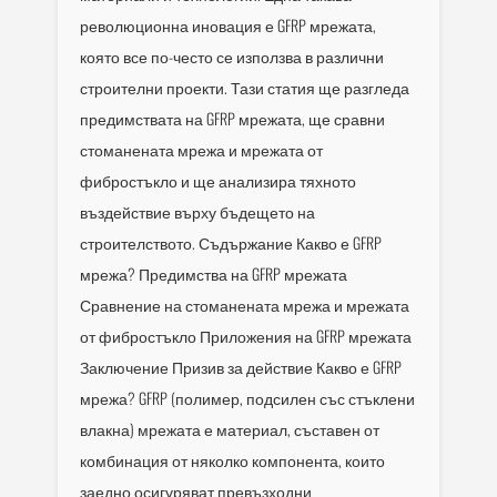
революционна иновация е GFRP мрежата,
която все по-често се използва в различни
строителни проекти. Тази статия ще разгледа
предимствата на GFRP мрежата, ще сравни
стоманената мрежа и мрежата от
фибростъкло и ще анализира тяхното
въздействие върху бъдещето на
строителството. Съдържание Какво е GFRP
мрежа? Предимства на GFRP мрежата
Сравнение на стоманената мрежа и мрежата
от фибростъкло Приложения на GFRP мрежата
Заключение Призив за действие Какво е GFRP
мрежа? GFRP (полимер, подсилен със стъклени
влакна) мрежата е материал, съставен от
комбинация от няколко компонента, които
заедно осигуряват превъзходни