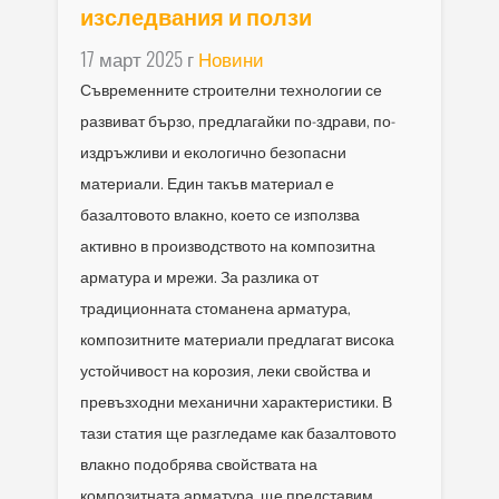
изследвания и ползи
17 март 2025 г
Новини
Съвременните строителни технологии се
развиват бързо, предлагайки по-здрави, по-
издръжливи и екологично безопасни
материали. Един такъв материал е
базалтовото влакно, което се използва
активно в производството на композитна
арматура и мрежи. За разлика от
традиционната стоманена арматура,
композитните материали предлагат висока
устойчивост на корозия, леки свойства и
превъзходни механични характеристики. В
тази статия ще разгледаме как базалтовото
влакно подобрява свойствата на
композитната арматура, ще представим