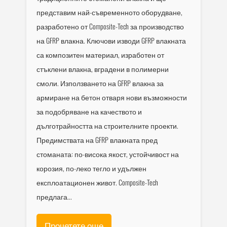
представим най-съвременното оборудване,
разработено от Composite-Tech за производство
на GFRP влакна. Ключови изводи GFRP влакната
са композитен материал, изработен от
стъклени влакна, вградени в полимерни
смоли. Използването на GFRP влакна за
армиране на бетон отваря нови възможности
за подобряване на качеството и
дълготрайността на строителните проекти.
Предимствата на GFRP влакната пред
стоманата: по-висока якост, устойчивост на
корозия, по-леко тегло и удължен
експлоатационен живот. Composite-Tech
предлага...
Прочетете още