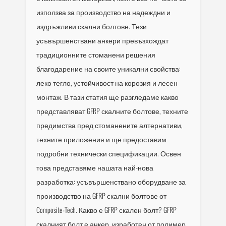
използва за производство на надеждни и
издръжливи скални болтове. Тези
усъвършенствани анкери превъзхождат
традиционните стоманени решения
благодарение на своите уникални свойства:
леко тегло, устойчивост на корозия и лесен
монтаж. В тази статия ще разгледаме какво
представляват GFRP скалните болтове, техните
предимства пред стоманените алтернативи,
техните приложения и ще предоставим
подробни технически спецификации. Освен
това представяме нашата най-нова
разработка: усъвършенствано оборудване за
производство на GFRP скални болтове от
Composite-Tech. Какво е GFRP скален болт? GFRP
скалният болт е анкер, изработен от полимер,