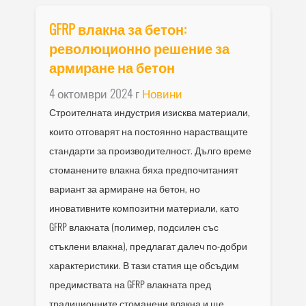
GFRP влакна за бетон:
революционно решение за
армиране на бетон
4 октомври 2024 г
Новини
Строителната индустрия изисква материали,
които отговарят на постоянно нарастващите
стандарти за производителност. Дълго време
стоманените влакна бяха предпочитаният
вариант за армиране на бетон, но
иновативните композитни материали, като
GFRP влакната (полимер, подсилен със
стъклени влакна), предлагат далеч по-добри
характеристики. В тази статия ще обсъдим
предимствата на GFRP влакната пред
традиционните стоманени влакна и ще