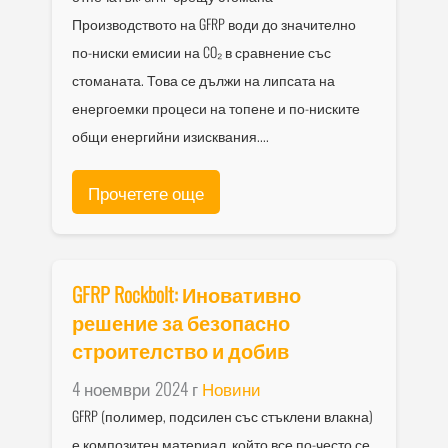
Производството на GFRP води до значително
по-ниски емисии на CO₂ в сравнение със
стоманата. Това се дължи на липсата на
енергоемки процеси на топене и по-ниските
общи енергийни изисквания....
Прочетете още
GFRP Rockbolt: Иновативно
решение за безопасно
строителство и добив
4 ноември 2024 г
Новини
GFRP (полимер, подсилен със стъклени влакна)
е композитен материал, който все по-често се