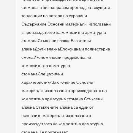
стомана, и ще направим преглед на текущите
тенденции на пазара на суровини.
Съдържание Основни материали, използвани
в производството на композитна арматурна
стоманаСтъклени влакнаБазалтови
влакнаДруги влакнаЕпоксидна и полиестерна
смолаИкономически предимства на
композитната арматурна
стоманаСпецифични
характеристикиЗаключение Основни
материали, използвани в производството на
композитна арматурна стомана Стъклени
влакна Стъклените влакна са един от
основните материали, използвани в
производството на композитна арматурна
стомана. Те притежават...