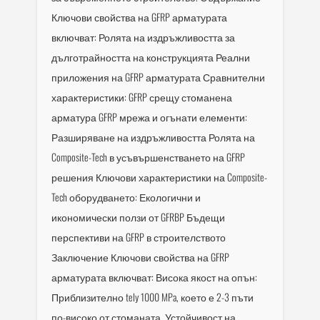
Ключови свойства на GFRP арматурата
включват: Ролята на издръжливостта за
дълготрайността на конструкцията Реални
приложения на GFRP арматурата Сравнителни
характеристики: GFRP срещу стоманена
арматура GFRP мрежа и огънати елементи:
Разширяване на издръжливостта Ролята на
Composite-Tech в усъвършенстването на GFRP
решения Ключови характеристики на Composite-
Tech оборудването: Екологични и
икономически ползи от GFRBP Бъдещи
перспективи на GFRP в строителството
Заключение Ключови свойства на GFRP
арматурата включват: Висока якост на опън:
Приблизително tely 1000 MPa, което е 2-3 пъти
по-високо от стоманата. Устойчивост на