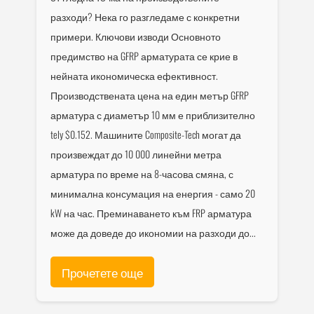
разходи? Нека го разгледаме с конкретни
примери. Ключови изводи Основното
предимство на GFRP арматурата се крие в
нейната икономическа ефективност.
Производствената цена на един метър GFRP
арматура с диаметър 10 мм е приблизително
tely $0.152. Машините Composite-Tech могат да
произвеждат до 10 000 линейни метра
арматура по време на 8-часова смяна, с
минимална консумация на енергия - само 20
kW на час. Преминаването към FRP арматура
може да доведе до икономии на разходи до...
Прочетете още