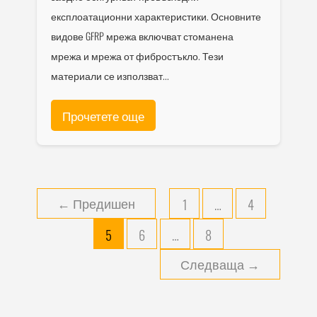
експлоатационни характеристики. Основните
видове GFRP мрежа включват стоманена
мрежа и мрежа от фибростъкло. Тези
материали се използват...
Прочетете още
←
Предишен
1
…
4
5
6
…
8
Следваща
→