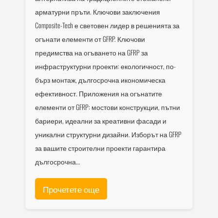
арматурни пръти. Ключови заключения
Composite-Tech е световен лидер в решенията за
огънати елементи от GFRP. Ключови
предимства на огъването на GFRP за
инфраструктурни проекти: екологичност, по-
бърз монтаж, дългосрочна икономическа
ефективност. Приложения на огънатите
елементи от GFRP: мостови конструкции, пътни
бариери, идеални за креативни фасади и
уникални структурни дизайни. Изборът на GFRP
за вашите строителни проекти гарантира
дългосрочна...
Прочетете още