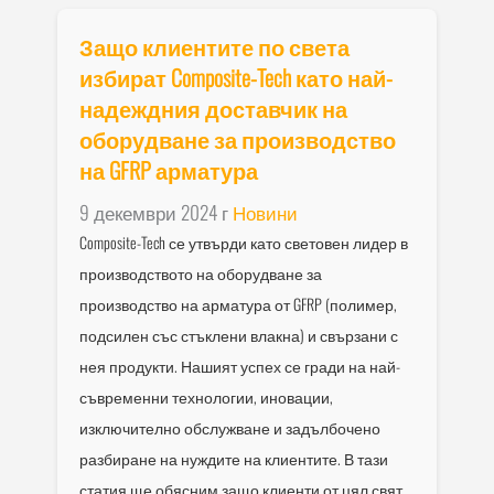
Защо клиентите по света
избират Composite-Tech като най-
надеждния доставчик на
оборудване за производство
на GFRP арматура
9 декември 2024 г
Новини
Composite-Tech се утвърди като световен лидер в
производството на оборудване за
производство на арматура от GFRP (полимер,
подсилен със стъклени влакна) и свързани с
нея продукти. Нашият успех се гради на най-
съвременни технологии, иновации,
изключително обслужване и задълбочено
разбиране на нуждите на клиентите. В тази
статия ще обясним защо клиенти от цял свят