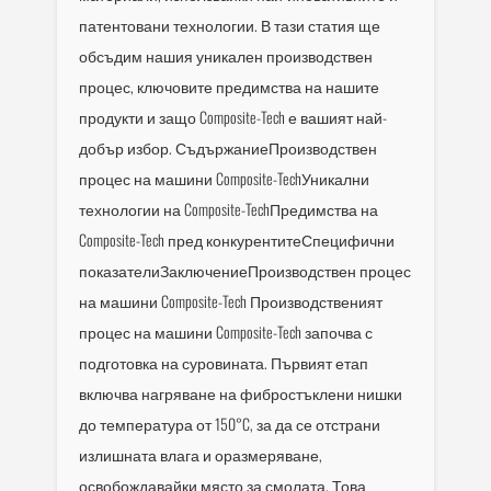
патентовани технологии. В тази статия ще
обсъдим нашия уникален производствен
процес, ключовите предимства на нашите
продукти и защо Composite-Tech е вашият най-
добър избор. СъдържаниеПроизводствен
процес на машини Composite-TechУникални
технологии на Composite-TechПредимства на
Composite-Tech пред конкурентитеСпецифични
показателиЗаключениеПроизводствен процес
на машини Composite-Tech Производственият
процес на машини Composite-Tech започва с
подготовка на суровината. Първият етап
включва нагряване на фибростъклени нишки
до температура от 150°C, за да се отстрани
излишната влага и оразмеряване,
освобождавайки място за смолата. Това