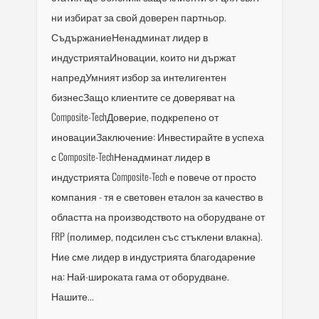
ни избират за свой доверен партньор.
СъдържаниеНенадминат лидер в
индустриятаИновации, които ни държат
напредУмният избор за интелигентен
бизнесЗащо клиентите се доверяват на
Composite-TechДоверие, подкрепено от
иновацииЗаключение: Инвестирайте в успеха
с Composite-TechНенадминат лидер в
индустрията Composite-Tech е повече от просто
компания - тя е световен еталон за качество в
областта на производството на оборудване от
FRP (полимер, подсилен със стъклени влакна).
Ние сме лидер в индустрията благодарение
на: Най-широката гама от оборудване.
Нашите...