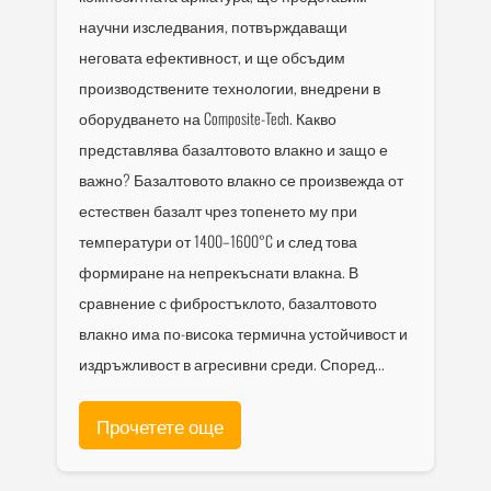
научни изследвания, потвърждаващи
неговата ефективност, и ще обсъдим
производствените технологии, внедрени в
оборудването на Composite-Tech. Какво
представлява базалтовото влакно и защо е
важно? Базалтовото влакно се произвежда от
естествен базалт чрез топенето му при
температури от 1400–1600°C и след това
формиране на непрекъснати влакна. В
сравнение с фибростъклото, базалтовото
влакно има по-висока термична устойчивост и
издръжливост в агресивни среди. Според...
Прочетете още