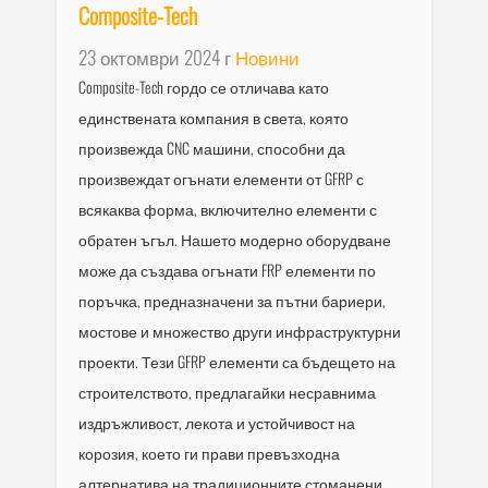
Composite-Tech
23 октомври 2024 г
Новини
Composite-Tech гордо се отличава като
единствената компания в света, която
произвежда CNC машини, способни да
произвеждат огънати елементи от GFRP с
всякаква форма, включително елементи с
обратен ъгъл. Нашето модерно оборудване
може да създава огънати FRP елементи по
поръчка, предназначени за пътни бариери,
мостове и множество други инфраструктурни
проекти. Тези GFRP елементи са бъдещето на
строителството, предлагайки несравнима
издръжливост, лекота и устойчивост на
корозия, което ги прави превъзходна
алтернатива на традиционните стоманени