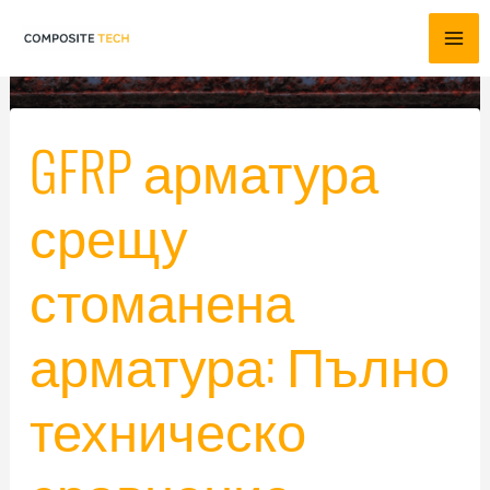
Преминете
към
съдържанието
GFRP арматура
срещу
стоманена
арматура: Пълно
техническо