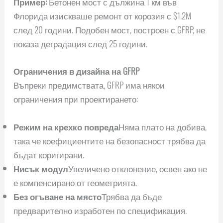
Пример:
Бетонен мост с дължина 1 км във
Флорида изискваше ремонт от корозия с $1.2M
след 20 години. Подобен мост, построен с GFRP, не
показа деградация след 25 години.
Ограничения в дизайна на GFRP
Въпреки предимствата, GFRP има някои
ограничения при проектирането:
Режим на крехко повреда
Няма плато на добива,
така че коефициентите на безопасност трябва да
бъдат коригирани.
Нисък модул
Увеличено отклонение, освен ако не
е компенсирано от геометрията.
Без огъване на място
Трябва да бъде
предварително изработен по спецификация.