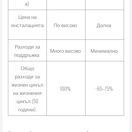
а)
Цена на
инсталацията
По-високо
Долна
Разходи за
Много високо
Минимално
поддръжка
Общо
разходи за
жизнен цикъл
100%
~65–75%
на жизнения
цикъл (50
години)