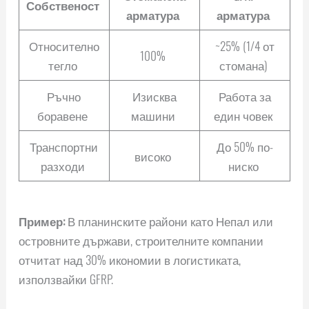
Собственост
арматура
арматура
Относително
~25% (1/4 от
100%
тегло
стомана)
Ръчно
Изисква
Работа за
боравене
машини
един човек
Транспортни
До 50% по-
високо
разходи
ниско
Пример:
В планинските райони като Непал или
островните държави, строителните компании
отчитат над 30% икономии в логистиката,
използвайки GFRP.