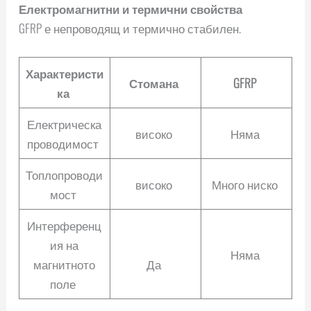
Електромагнитни и термични свойства
GFRP е непроводящ и термично стабилен.
Характеристи
Стомана
GFRP
ка
Електрическа
високо
Няма
проводимост
Топлопроводи
високо
Много ниско
мост
Интерференц
ия на
Няма
магнитното
Да
поле