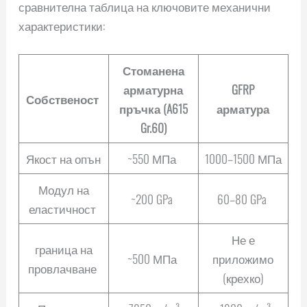
сравнителна таблица на ключовите механични
характеристики:
Стоманена
арматурна
GFRP
Собственост
пръчка (A615
арматура
Gr.60)
Якост на опън
~550 МПа
1000–1500 МПа
Модул на
~200 GPa
60–80 GPa
еластичност
Не е
граница на
~500 МПа
приложимо
провлачване
(крехко)