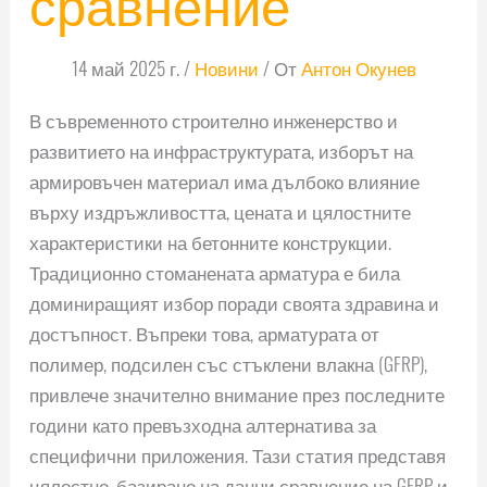
сравнение
14 май 2025 г.
/
Новини
/ От
Антон Окунев
В съвременното строително инженерство и
развитието на инфраструктурата, изборът на
армировъчен материал има дълбоко влияние
върху издръжливостта, цената и цялостните
характеристики на бетонните конструкции.
Традиционно стоманената арматура е била
доминиращият избор поради своята здравина и
достъпност. Въпреки това, арматурата от
полимер, подсилен със стъклени влакна (GFRP),
привлече значително внимание през последните
години като превъзходна алтернатива за
специфични приложения. Тази статия представя
цялостно, базирано на данни сравнение на GFRP и