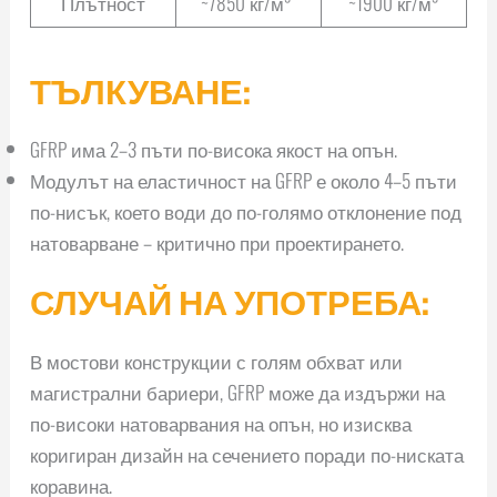
Плътност
~7850 кг/м³
~1900 кг/м³
ТЪЛКУВАНЕ:
GFRP има 2–3 пъти по-висока якост на опън.
Модулът на еластичност на GFRP е около 4–5 пъти
по-нисък, което води до по-голямо отклонение под
натоварване – критично при проектирането.
СЛУЧАЙ НА УПОТРЕБА:
В мостови конструкции с голям обхват или
магистрални бариери, GFRP може да издържи на
по-високи натоварвания на опън, но изисква
коригиран дизайн на сечението поради по-ниската
коравина.