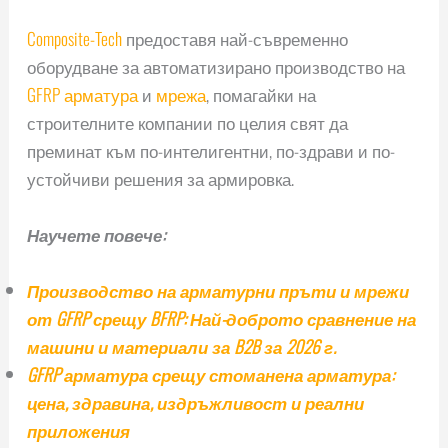
Composite-Tech
предоставя най-съвременно
оборудване за автоматизирано производство на
GFRP арматура
и
мрежа
, помагайки на
строителните компании по целия свят да
преминат към по-интелигентни, по-здрави и по-
устойчиви решения за армировка.
Научете повече:
Производство на арматурни пръти и мрежи
от GFRP срещу BFRP: Най-доброто сравнение на
машини и материали за B2B за 2026 г.
GFRP арматура срещу стоманена арматура:
цена, здравина, издръжливост и реални
приложения