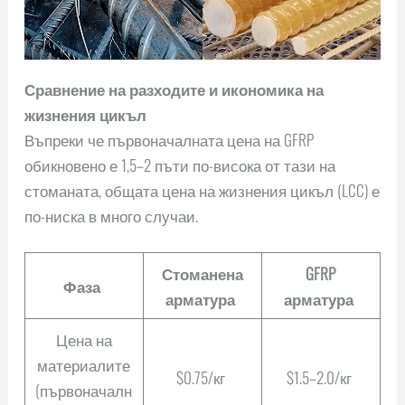
Сравнение на разходите и икономика на
жизнения цикъл
Въпреки че първоначалната цена на GFRP
обикновено е 1,5–2 пъти по-висока от тази на
стоманата, общата цена на жизнения цикъл (LCC) е
по-ниска в много случаи.
Стоманена
GFRP
Фаза
арматура
арматура
Цена на
материалите
$0.75/кг
$1.5–2.0/кг
(първоначалн