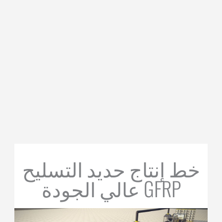
خط إنتاج حديد التسليح
GFRP عالي الجودة