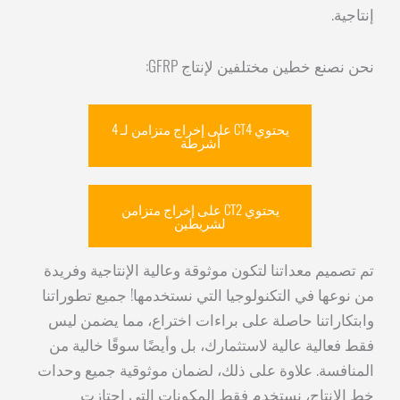
إنتاجية.
نحن نصنع خطين مختلفين لإنتاج GFRP:
يحتوي CT4 على إخراج متزامن لـ 4
أشرطة
يحتوي CT2 على إخراج متزامن
لشريطين
تم تصميم معداتنا لتكون موثوقة وعالية الإنتاجية وفريدة
من نوعها في التكنولوجيا التي نستخدمها! جميع تطوراتنا
وابتكاراتنا حاصلة على براءات اختراع، مما يضمن ليس
فقط فعالية عالية لاستثمارك، بل وأيضًا سوقًا خالية من
المنافسة. علاوة على ذلك، لضمان موثوقية جميع وحدات
خط الإنتاج، نستخدم فقط المكونات التي اجتازت