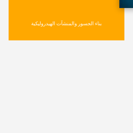
بناء الجسور والمنشآت الهيدروليكية
تعزيز ألواح جسر الميستر
تعزيز الممرات
تقوية وبناء المنشآت الساحلية
والهيدروتقنية.