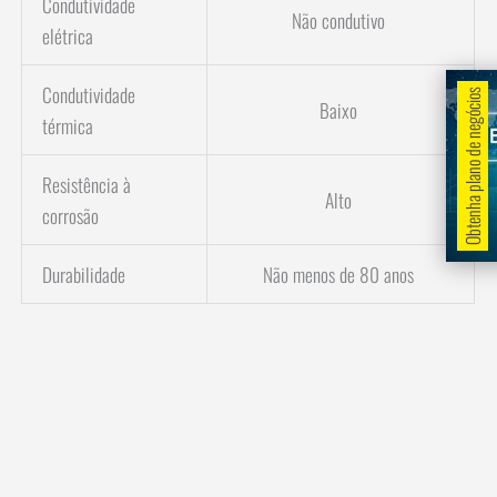
Condutividade
Não condutivo
elétrica
Condutividade
Obtenha plano de negócios
Baixo
térmica
Resistência à
Alto
corrosão
Durabilidade
Não menos de 80 anos
Os tirantes de rocha em PRFV são a escolha ideal para ambientes
onde peso leve, resistência a condições agressivas e facilidade de