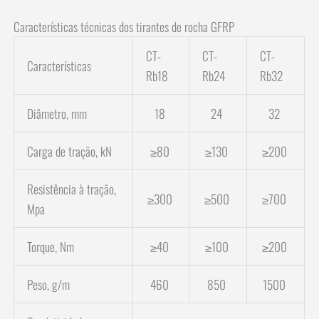
Características técnicas dos tirantes de rocha GFRP
CT-
CT-
CT-
Características
Rb18
Rb24
Rb32
Diâmetro, mm
18
24
32
Carga de tração, kN
≥80
≥130
≥200
Resistência à tração,
≥300
≥500
≥700
Mpa
Torque, Nm
≥40
≥100
≥200
Peso, g/m
460
850
1500