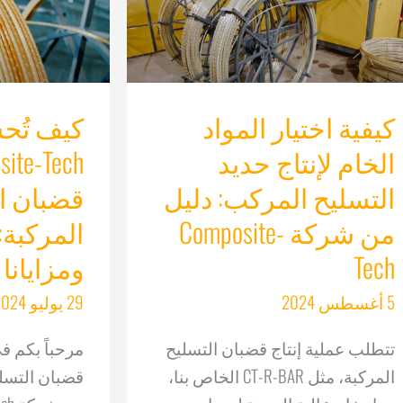
كيفية اختيار المواد
كيف تُح
الخام لإنتاج حديد
التسليح المركب: دليل
قضبان ا
من شركة Composite-
المركبة:
Tech
ومزايانا
5 أغسطس 2024
29 يوليو 2024
تتطلب عملية إنتاج قضبان التسليح
مرحباً بكم في
المركبة، مثل CT-R-BAR الخاص بنا،
قضبان التسلي