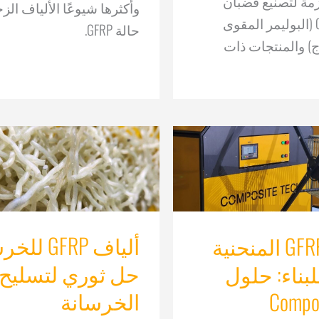
زمة لتصنيع قضبان
وأكثرها شيوعًا الألياف ال
التسليح GFRP (البوليمر المقوى
حالة GFRP.
ج) والمنتجات ذات
ألياف GFRP 
عناصر GFRP المنحنية
حل ثوري لتسليح
لبناء: حلول
الخرسانة
Compos