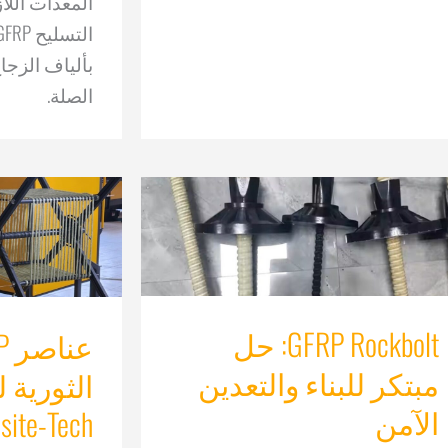
المعدات اللا
بألياف الزجا
الصلة.
GFRP Rockbolt: حل
مبتكر للبناء والتعدين
الثورية ل
الآمن
ite-Tech