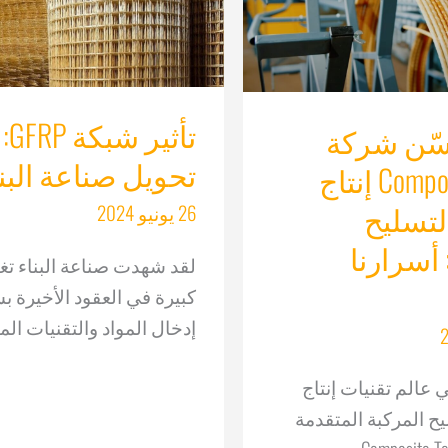
تأثير شبكة GFRP:
سّن شركة
تحويل صناعة البن
Composite-Tech إنتاج
لتسليح
26 يونيو 2024
 أسرارنا
لقد شهدت صناعة البناء تغ
كبيرة في العقود الأخيرة 
إدخال المواد والتقنيات الم
 عالم تقنيات إنتاج
ح المركبة المتقدمة