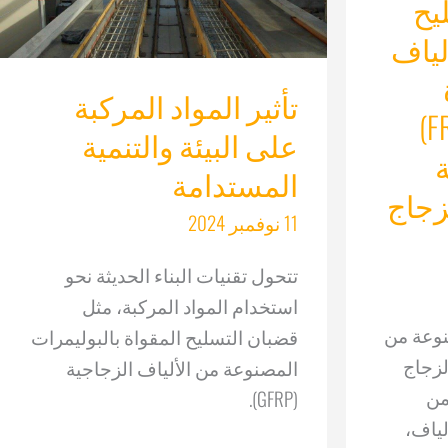
يح
لياف
تأثير المواد المركبة
بألياف الزجاج (FRP)
على البيئة والتنمية
ة
المستدامة
لزجاج
11 نوفمبر 2024
تتحول تقنيات البناء الحديثة نحو
استخدام المواد المركبة، مثل
نوعة من
قضبان التسليح المقواة بالبوليمرات
لزجاج
المصنوعة من الألياف الزجاجية
 من
(GFRP).
لياف،