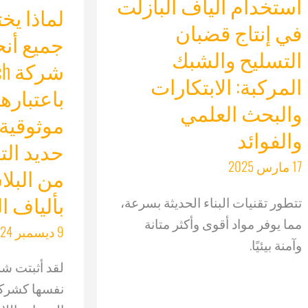
استخدام ألياف البازلت
لماذا يخت
في إنتاج قضبان
جميع أنح
التسليح والشبك
شر
المركبة: الابتكارات
باعتبارها
والبحث العلمي
موثوقية 
والفوائد
حديد الت
17 مارس 2025
من البلا
بألياف الزج
تتطور تقنيات البناء الحديثة بسرعة،
مما يوفر مواد أقوى وأكثر متانة
9 ديسمبر 2024
وآمنة بيئيًا.
نفسها كشركة 