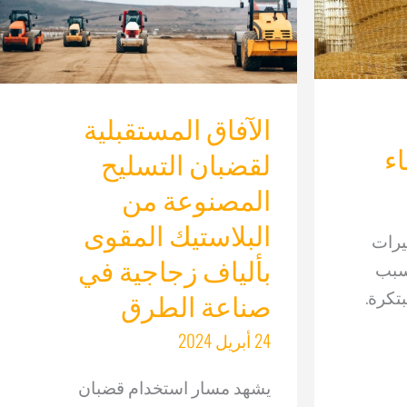
الآفاق المستقبلية
اء
لقضبان التسليح
المصنوعة من
البلاستيك المقوى
يرات
بألياف زجاجية في
بسبب
بتكرة.
صناعة الطرق
24 أبريل 2024
يشهد مسار استخدام قضبان