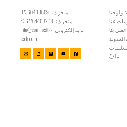
نولوجيا
متحرك:
+37360400669
مات عنا
متحرك:
+4367764403208
اتصل بنا
بريد إلكتروني:
info@composite-
 المدونة
tech.com
تعليمات
مَلَفّ