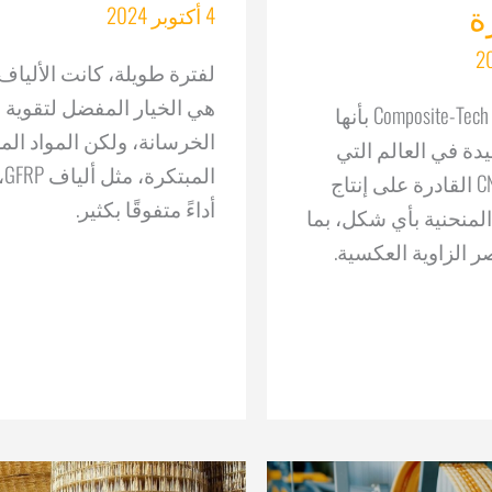
ة
4 أكتوبر 2024
لفترة طويلة، كانت الألياف 
هي الخيار المفضل لتقوية
تفتخر شركة Composite-Tech بأنها
الخرسانة، ولكن المواد الم
دة في العالم التي
الم
تصنع آلات CNC القادرة على إنتاج
أداءً متفوقًا بكثير.
ناصر GFRP المنحنية بأي شكل، بما
 الزاوية العكسية.