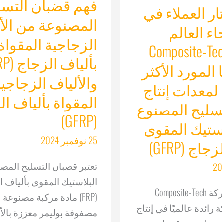
فهم قضبان التسل
ار العملاء في
المصنوعة من الأ
اء العالم
الزجاجية المقواة
كة Composite-Tech
 المورد الأكثر
والألياف الزجاجي
لمعدات إنتاج
المقواة بألياف ا
سليح المصنوع
(GFRP)
ستيك المقوى
25 نوفمبر 2024
اج (GFRP)
تعتبر قضبان التسليح المص
البلاستيك المقوى بألياف ا
لقد أثبتت شركة Composite-Tech
(FRP) مادة مركبة مصنوعة
رائدة عالميًا في إنتاج
مصفوفة بوليمر معززة بالأ