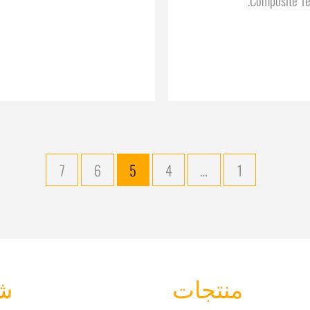
7
6
5
4
…
1
منتجات
ش