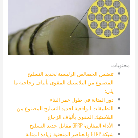
محتويات
تتضمن الخصائص الرئيسية لحديد التسليح
المصنوع من البلاستيك المقوى بألياف زجاجية ما
يلي:
دور المتانة في طول عمر البناء
التطبيقات الواقعية لحديد التسليح المصنوع من
البلاستيك المقوى بألياف الزجاج
الأداء المقارن: GFRP مقابل حديد التسليح
شبكة GFRP والعناصر المنحنية: زيادة المتانة