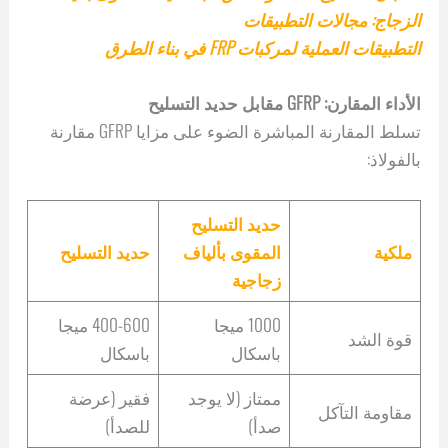
الزجاج: مجالات التطبيقات
التطبيقات العملية لمركبات FRP في بناء الطرق
الأداء المقارن: GFRP مقابل حديد التسليح
تسلط المقارنة المباشرة الضوء على مزايا GFRP مقارنة
بالفولاذ:
حديد التسليح
ملكية
المقوى بألياف
حديد التسليح
زجاجية
1000 ميجا
400-600 ميجا
قوة الشد
باسكال
باسكال
ممتاز (لا يوجد
فقير (عرضة
مقاومة التآكل
صدأ)
للصدأ)