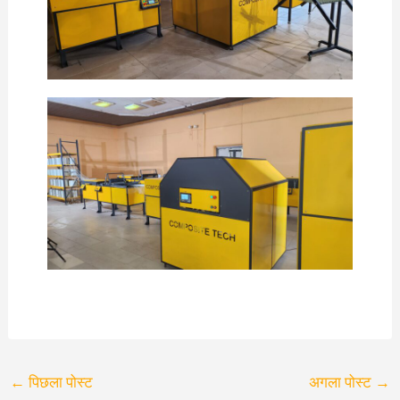
←
पिछला पोस्ट
अगला पोस्ट
→