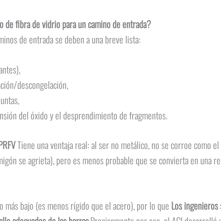
o de fibra de vidrio para un camino de entrada?
minos de entrada se deben a una breve lista:
antes),
lación/descongelación,
juntas,
ansión del óxido y el desprendimiento de fragmentos.
 PRFV
Tiene una ventaja real: al ser no metálico, no se corroe como el 
migón se agrieta), pero es menos probable que se convierta en una 
o más bajo (es menos rígido que el acero), por lo que
Los ingenieros 
talle adecuados de las barras.
Precisamente por eso, el ACI desarrolló 