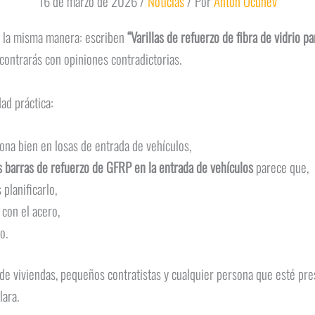
16 de marzo de 2026
/
Noticias
/ Por
Antón Ocunev
e la misma manera: escriben
“Varillas de refuerzo de fibra de vidrio p
ncontrarás con opiniones contradictorias.
ad práctica:
ona bien en losas de entrada de vehículos,
s barras de refuerzo de GFRP en la entrada de vehículos
parece que,
planificarlo,
con el acero,
o.
s de viviendas, pequeños contratistas y cualquier persona que esté p
lara.