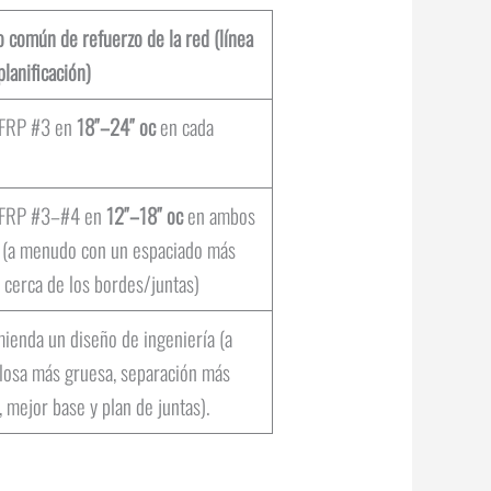
 común de refuerzo de la red (línea
planificación)
GFRP #3 en
18″–24″ oc
en cada
 GFRP #3–#4 en
12″–18″ oc
en ambos
 (a menudo con un espaciado más
 cerca de los bordes/juntas)
ienda un diseño de ingeniería (a
osa más gruesa, separación más
, mejor base y plan de juntas).