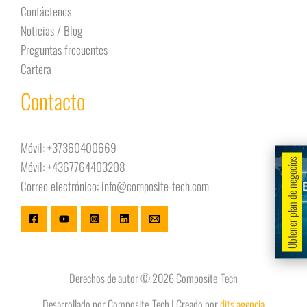
Contáctenos
Noticias / Blog
Preguntas frecuentes
Cartera
Contacto
Móvil:
+37360400669
Obtener plan de negocios
Móvil:
+4367764403208
Correo electrónico:
info@composite-tech.com
Derechos de autor © 2026 Composite-Tech
Desarrollado por Composite-Tech | Creado por
dits.agencia